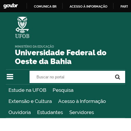
COMUNICA BR
ACESSO À INFORMAÇÃO
PARTI
IR
PARA
O
CONTEÚDO
MINISTÉRIO DA EDUCAÇÃO
Universidade Federal do
Oeste da Bahia
Buscar no portal
Buscar no portal
Estude na UFOB
Pesquisa
Extensão e Cultura
Acesso à Informação
Ouvidoria
Estudantes
Servidores