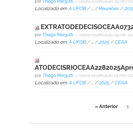
por
Thiago Margutti
—
última modificação
05/06/202
Localizado em
A UFOB
/
…
/
Reuniões
/
202
EXTRATODEDECISOCEAA07320
por
Thiago Margutti
—
última modificação
05/06/202
Localizado em
A UFOB
/
…
/
2025
/
CEAA
ATODECISRIOCEAA2282025Apro
por
Thiago Margutti
—
última modificação
05/06/20
Localizado em
A UFOB
/
…
/
2025
/
CEAA
« Anterior
1