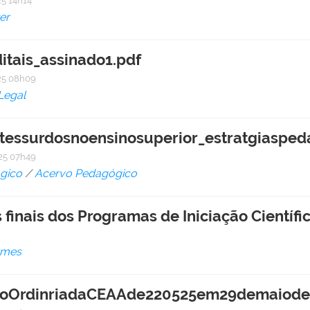
5 14h14
er
itais_assinado1.pdf
25 08h09
Legal
ntessurdosnoensinosuperior_estratgiasped
25 07h49
gico
/
Acervo Pedagógico
finais dos Programas de Iniciação Científi
rmes
oOrdinriadaCEAAde220525em29demaiode2