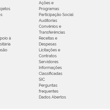
Ações e
ojetos
Programas
os
Participação Social
Auditorias
Convênios e
Transferências
poio à
Receitas e
itária
Despesas
nsão
Licitações e
Contratos
Servidores
Informações
Classificadas
SIC
Perguntas
frequentes
Dados Abertos