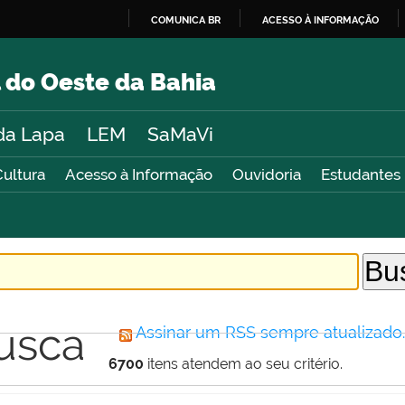
COMUNICA BR
ACESSO À INFORMAÇÃO
IR
PARA
 do Oeste da Bahia
O
CONTEÚDO
da Lapa
LEM
SaMaVi
Cultura
Acesso à Informação
Ouvidoria
Estudantes
usca
Assinar um RSS sempre atualizado
6700
itens atendem ao seu critério.