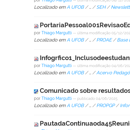
por
Thiago Margutti
—
última modificação
04/12/202
Localizado em
A UFOB
/
…
/
SEH
/
Newslett
PortariaPessoal001RevisaoEd
por
Thiago Margutti
—
última modificação
05/12/20
Localizado em
A UFOB
/
…
/
PROAE
/
Base 
Infogrfico1_Inclusodeestuda
por
Thiago Margutti
—
última modificação
04/06/20
Localizado em
A UFOB
/
…
/
Acervo Pedagó
Comunicado sobre resultados 
por
Thiago Margutti
—
publicado
04/06/2025
Localizado em
A UFOB
/
…
/
PROPGP
/
Info
PautadaContinuaoda45Reuni