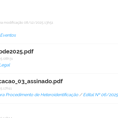
ma modificação
08/12/2025 13h51
 Eventos
de2025.pdf
5 08h31
Legal
icacao_03_assinado.pdf
5 17h11
a Procedimento de Heteroidentificação
/
Edital Nº 06/20