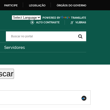
PARTICIPE
LEGISLAÇÃO
ÓRGÃOS DO GOVERNO
POWERED BY
TRANSLATE
ALTO CONTRASTE
VLIBRAS
Buscar no portal
Buscar no portal
Servidores
.