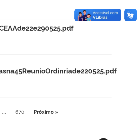
CEAAde22e290525.pdf
na45ReunioOrdinriade220525.pdf
...
670
Próximo »