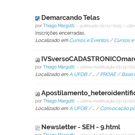
Demarcando Telas
por
Thiago Margutti
—
publicado
02/12/2025
—
últi
Inscrições encerradas.
Localizado em
Cursos e Eventos
/
Cursos e
IVSversoCADASTRONICOmaro
por
Thiago Margutti
—
última modificação
03/12/202
Localizado em
A UFOB
/
…
/
PROAE
/
Base 
Apostilamento_heteroidentif
por
Thiago Margutti
—
última modificação
03/12/202
Localizado em
A UFOB
/
…
/
Convocação par
Newsletter - SEH - 9.html