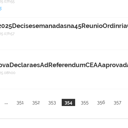
5 07h55
5
25Decisesemanadasna45ReunioOrdinria
5 07h57
vaDeclaraesAdReferendumCEAAaprovadas
25 08h00
...
351
352
353
354
355
356
357