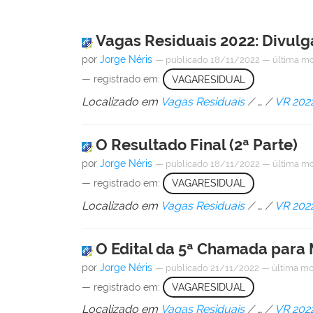
Vagas Residuais 2022: Divulga
por
Jorge Néris
—
publicado
18/11/2022
—
última mo
— registrado em:
VAGARESIDUAL
Localizado em
Vagas Residuais
/
…
/
VR 202
O Resultado Final (2ª Parte)
por
Jorge Néris
—
publicado
18/11/2022
—
última mo
— registrado em:
VAGARESIDUAL
Localizado em
Vagas Residuais
/
…
/
VR 202
O Edital da 5ª Chamada para 
por
Jorge Néris
—
publicado
21/11/2022
—
última mo
— registrado em:
VAGARESIDUAL
Localizado em
Vagas Residuais
/
…
/
VR 202