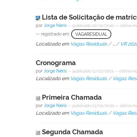
Lista de Solicitação de matrí
por
Jorge Néris
—
publicado
02/12/2022
—
última m
— registrado em:
VAGARESIDUAL
Localizado em
Vagas Residuais
/
…
/
VR 202
Cronograma
por
Jorge Néris
—
publicado
11/03/2022
—
última mo
Localizado em
Vagas Residuais
/
Vagas Resi
Primeira Chamada
por
Jorge Néris
—
publicado
23/02/2022
—
última m
Localizado em
Vagas Residuais
/
Vagas Resi
Segunda Chamada