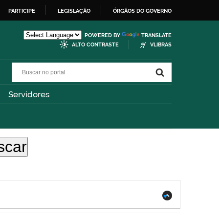
PARTICIPE
LEGISLAÇÃO
ÓRGÃOS DO GOVERNO
POWERED BY
TRANSLATE
ALTO CONTRASTE
VLIBRAS
Buscar no portal
Buscar no portal
Servidores
.