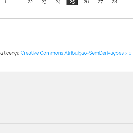
1
...
22
23
24
25
26
27
28
...
a licença
Creative Commons Atribuição-SemDerivações 3.0