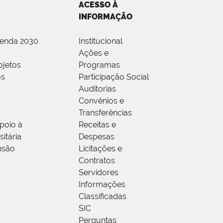
ACESSO À
INFORMAÇÃO
genda 2030
Institucional
Ações e
ojetos
Programas
os
Participação Social
Auditorias
Convênios e
Transferências
poio à
Receitas e
itária
Despesas
nsão
Licitações e
Contratos
Servidores
Informações
Classificadas
SIC
Perguntas