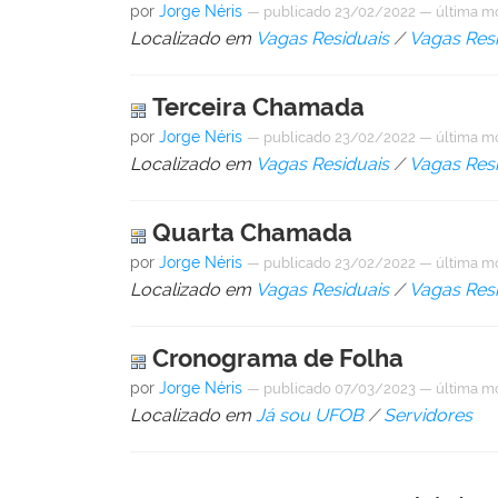
por
Jorge Néris
—
publicado
23/02/2022
—
última m
Localizado em
Vagas Residuais
/
Vagas Resi
Terceira Chamada
por
Jorge Néris
—
publicado
23/02/2022
—
última m
Localizado em
Vagas Residuais
/
Vagas Resi
Quarta Chamada
por
Jorge Néris
—
publicado
23/02/2022
—
última m
Localizado em
Vagas Residuais
/
Vagas Resi
Cronograma de Folha
por
Jorge Néris
—
publicado
07/03/2023
—
última m
Localizado em
Já sou UFOB
/
Servidores