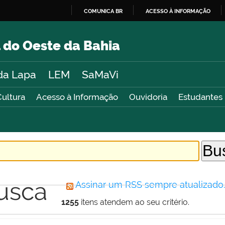
COMUNICA BR
ACESSO À INFORMAÇÃO
IR
PARA
 do Oeste da Bahia
O
CONTEÚDO
da Lapa
LEM
SaMaVi
Cultura
Acesso à Informação
Ouvidoria
Estudantes
usca
Assinar um RSS sempre atualizado
1255
itens atendem ao seu critério.