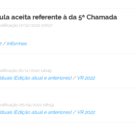
cula aceita referente à da 5ª Chamada
odificação
17/12/2022 00h27
2
/
Informes
dificação
16/11/2022 14h49
duais (Edição atual e anteriores)
/
VR 2022
odificação
08/09/2022 16h59
duais (Edição atual e anteriores)
/
VR 2022