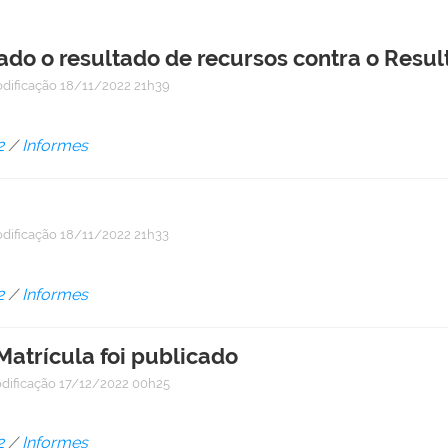
do o resultado de recursos contra o Result
dificação
18/11/2022 21h39
2
/
Informes
dificação
18/11/2022 21h33
2
/
Informes
Matrícula foi publicado
dificação
17/12/2022 00h25
2
/
Informes