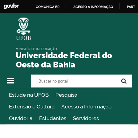
COMUNICA BR
ACESSO À INFORMAÇÃO
PARTI
IR
PARA
O
CONTEÚDO
MINISTÉRIO DA EDUCAÇÃO
Universidade Federal do
Oeste da Bahia
Buscar no portal
Buscar no portal
Estude na UFOB
Pesquisa
Extensão e Cultura
Acesso à Informação
Ouvidoria
Estudantes
Servidores