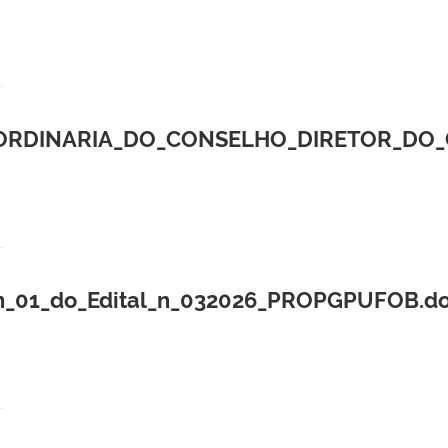
ORDINARIA_DO_CONSELHO_DIRETOR_DO_C
_n_01_do_Edital_n_032026_PROPGPUFOB.do