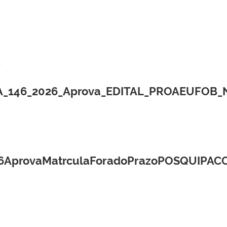
6_2026_Aprova_EDITAL_PROAEUFOB_N_01.
rovaMatrculaForadoPrazoPOSQUIPACCET