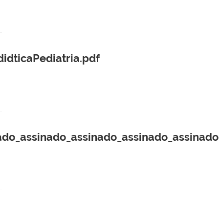
dticaPediatria.pdf
ado_assinado_assinado_assinado_assinado