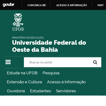
COMUNICA BR
ACESSO À INFORMAÇÃO
PARTI
IR
PARA
O
CONTEÚDO
MINISTÉRIO DA EDUCAÇÃO
Universidade Federal do
Oeste da Bahia
Buscar no portal
Buscar no portal
Estude na UFOB
Pesquisa
Extensão e Cultura
Acesso à Informação
Ouvidoria
Estudantes
Servidores