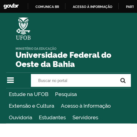
COMUNICA BR
ACESSO À INFORMAÇÃO
PARTI
IR
PARA
O
CONTEÚDO
MINISTÉRIO DA EDUCAÇÃO
Universidade Federal do
Oeste da Bahia
Buscar no portal
Buscar no portal
Estude na UFOB
Pesquisa
Extensão e Cultura
Acesso à Informação
Ouvidoria
Estudantes
Servidores