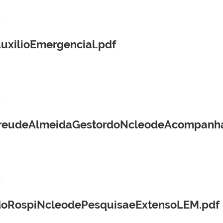
uxilioEmergencial.pdf
reudeAlmeidaGestordoNcleodeAcompanham
doRospiNcleodePesquisaeExtensoLEM.pdf