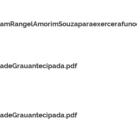
amRangelAmorimSouzaparaexercerafunod
gadeGrauantecipada.pdf
gadeGrauantecipada.pdf