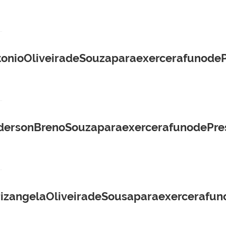
ioOliveiradeSouzaparaexercerafunodeP
rsonBrenoSouzaparaexercerafunodePres
angelaOliveiradeSousaparaexercerafuno