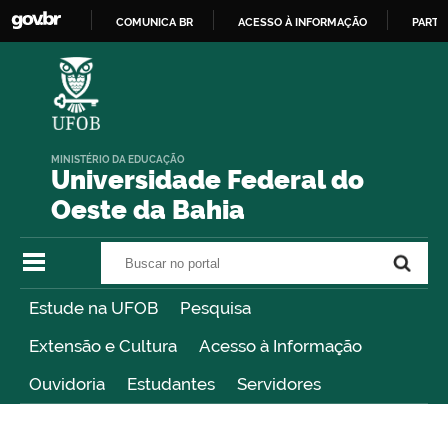
COMUNICA BR
ACESSO À INFORMAÇÃO
PARTI
IR
PARA
O
CONTEÚDO
MINISTÉRIO DA EDUCAÇÃO
Universidade Federal do
Oeste da Bahia
Buscar no portal
Buscar no portal
Estude na UFOB
Pesquisa
Extensão e Cultura
Acesso à Informação
Ouvidoria
Estudantes
Servidores