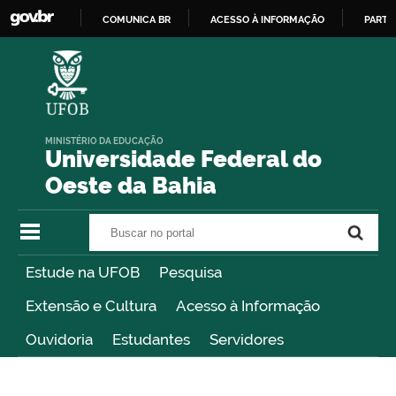
COMUNICA BR
ACESSO À INFORMAÇÃO
PARTI
IR
PARA
O
CONTEÚDO
MINISTÉRIO DA EDUCAÇÃO
Universidade Federal do
Oeste da Bahia
Buscar no portal
Buscar no portal
Estude na UFOB
Pesquisa
Extensão e Cultura
Acesso à Informação
Ouvidoria
Estudantes
Servidores