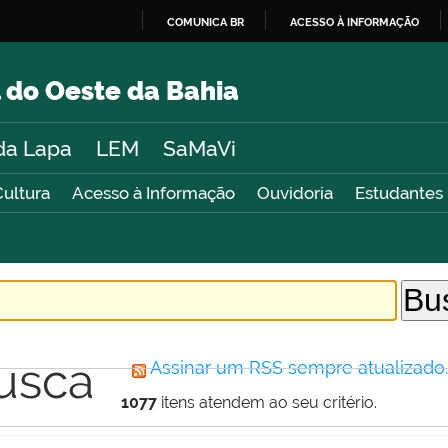
COMUNICA BR
ACESSO À INFORMAÇÃO
IR
PARA
 do Oeste da Bahia
O
CONTEÚDO
da Lapa
LEM
SaMaVi
Cultura
Acesso à Informação
Ouvidoria
Estudantes
usca
Assinar um RSS sempre atualizado
1077
itens atendem ao seu critério.