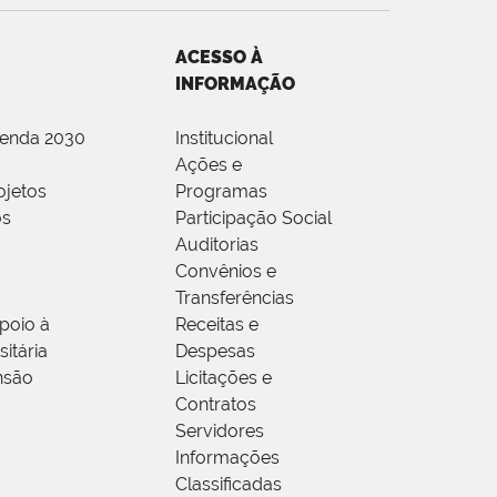
ACESSO À
INFORMAÇÃO
genda 2030
Institucional
Ações e
ojetos
Programas
os
Participação Social
Auditorias
Convênios e
Transferências
poio à
Receitas e
itária
Despesas
nsão
Licitações e
Contratos
Servidores
Informações
Classificadas