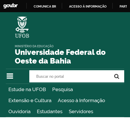
COMUNICA BR
ACESSO À INFORMAÇÃO
PARTI
IR
PARA
O
CONTEÚDO
MINISTÉRIO DA EDUCAÇÃO
Universidade Federal do
Oeste da Bahia
Buscar no portal
Buscar no portal
Estude na UFOB
Pesquisa
Extensão e Cultura
Acesso à Informação
Ouvidoria
Estudantes
Servidores