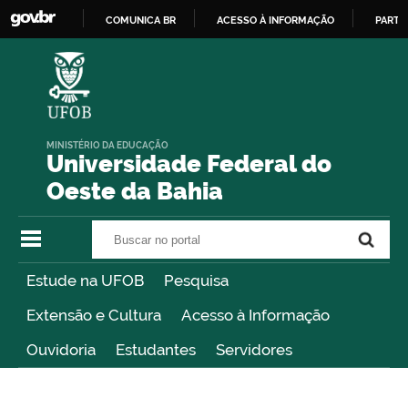
COMUNICA BR
ACESSO À INFORMAÇÃO
PARTI
IR
PARA
O
CONTEÚDO
MINISTÉRIO DA EDUCAÇÃO
Universidade Federal do
Oeste da Bahia
Buscar no portal
Buscar no portal
Estude na UFOB
Pesquisa
Extensão e Cultura
Acesso à Informação
Ouvidoria
Estudantes
Servidores