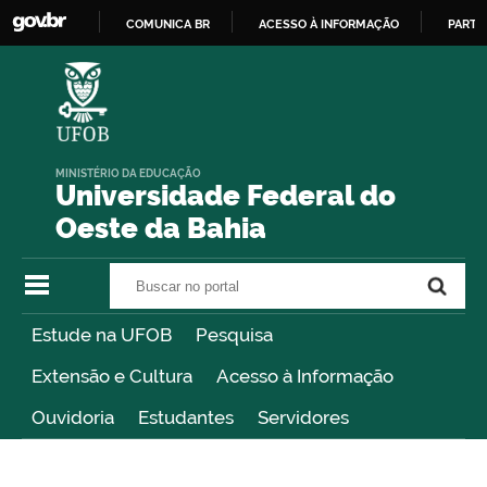
COMUNICA BR
ACESSO À INFORMAÇÃO
PARTI
IR
PARA
O
CONTEÚDO
MINISTÉRIO DA EDUCAÇÃO
Universidade Federal do
Oeste da Bahia
Buscar no portal
Buscar no portal
Estude na UFOB
Pesquisa
Extensão e Cultura
Acesso à Informação
Ouvidoria
Estudantes
Servidores