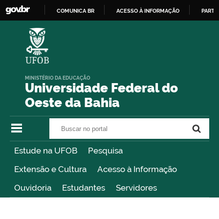
COMUNICA BR
ACESSO À INFORMAÇÃO
PARTI
IR
PARA
O
CONTEÚDO
MINISTÉRIO DA EDUCAÇÃO
Universidade Federal do
Oeste da Bahia
Buscar no portal
Buscar no portal
Estude na UFOB
Pesquisa
Extensão e Cultura
Acesso à Informação
Ouvidoria
Estudantes
Servidores