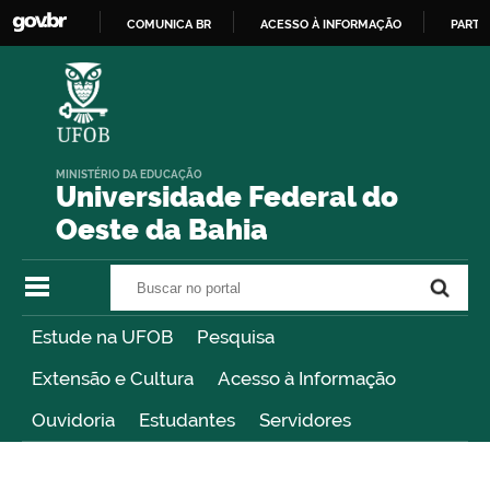
COMUNICA BR
ACESSO À INFORMAÇÃO
PARTI
IR
PARA
O
CONTEÚDO
MINISTÉRIO DA EDUCAÇÃO
Universidade Federal do
Oeste da Bahia
Buscar no portal
Buscar no portal
Estude na UFOB
Pesquisa
Extensão e Cultura
Acesso à Informação
Ouvidoria
Estudantes
Servidores