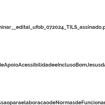
minar__edital_ufob_072024_TILS_assinado.
deApoioAcessibilidadeeInclusoBomJesusd
issaoparaelaboracaodeNormasdeFuncion