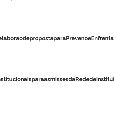
elaboraodepropostaparaPrevenoeEnfrenta
nstitucionaisparaasmissesdaRededeInstit