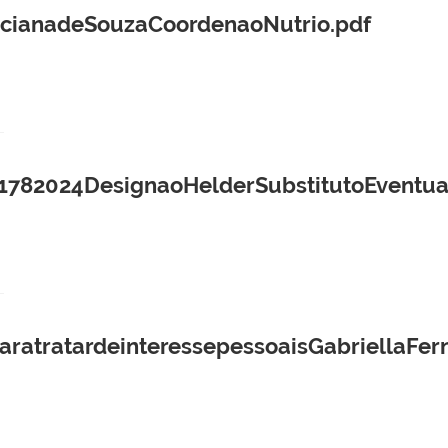
cianadeSouzaCoordenaoNutrio.pdf
ia1782024DesignaoHelderSubstitutoEventu
aratratardeinteressepessoaisGabriellaFe