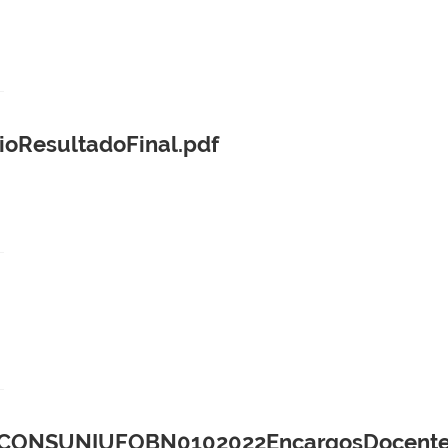
oResultadoFinal.pdf
NSUNIUFOBN0102022EncargosDocentesd