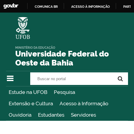
COMUNICA BR
ACESSO À INFORMAÇÃO
PARTI
IR
PARA
O
CONTEÚDO
MINISTÉRIO DA EDUCAÇÃO
Universidade Federal do
Oeste da Bahia
Buscar no portal
Buscar no portal
Estude na UFOB
Pesquisa
Extensão e Cultura
Acesso à Informação
Ouvidoria
Estudantes
Servidores