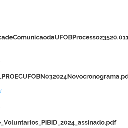
cadeComunicaodaUFOBProcesso23520.011
PROECUFOBN032024Novocronograma.pd
i
_Voluntarios_PIBID_2024_assinado.pdf