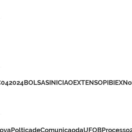
42024BOLSASINICIAOEXTENSOPIBIEXNov
ovaPolticadeComunicaodaUFOBProcesso2