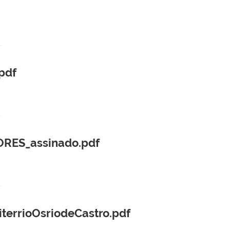
pdf
ORES_assinado.pdf
errioOsriodeCastro.pdf