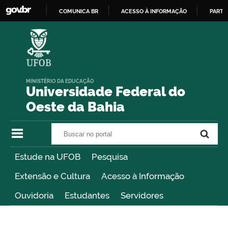
COMUNICA BR
ACESSO À INFORMAÇÃO
PARTI
IR
PARA
O
CONTEÚDO
MINISTÉRIO DA EDUCAÇÃO
Universidade Federal do
Oeste da Bahia
Buscar no portal
Buscar no portal
Estude na UFOB
Pesquisa
Extensão e Cultura
Acesso à Informação
Ouvidoria
Estudantes
Servidores