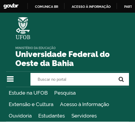
COMUNICA BR
ACESSO À INFORMAÇÃO
PARTI
IR
PARA
O
CONTEÚDO
MINISTÉRIO DA EDUCAÇÃO
Universidade Federal do
Oeste da Bahia
Buscar no portal
Buscar no portal
Estude na UFOB
Pesquisa
Extensão e Cultura
Acesso à Informação
Ouvidoria
Estudantes
Servidores