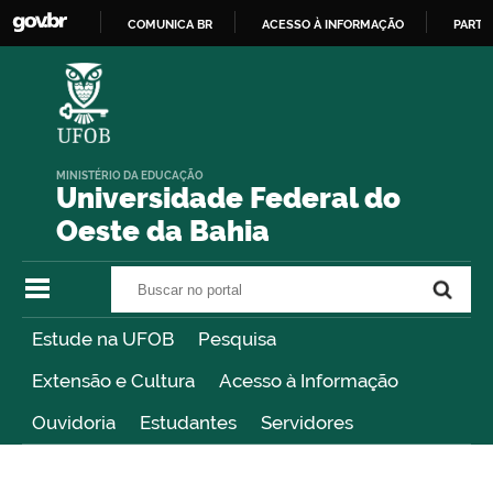
COMUNICA BR
ACESSO À INFORMAÇÃO
PARTI
IR
PARA
O
CONTEÚDO
MINISTÉRIO DA EDUCAÇÃO
Universidade Federal do
Oeste da Bahia
Buscar no portal
Buscar no portal
Estude na UFOB
Pesquisa
Extensão e Cultura
Acesso à Informação
Ouvidoria
Estudantes
Servidores