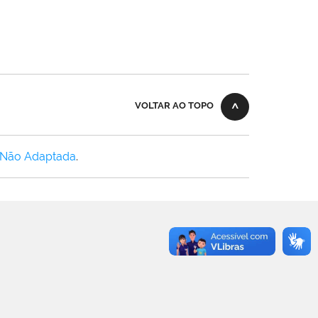
VOLTAR AO TOPO
 Não Adaptada
.