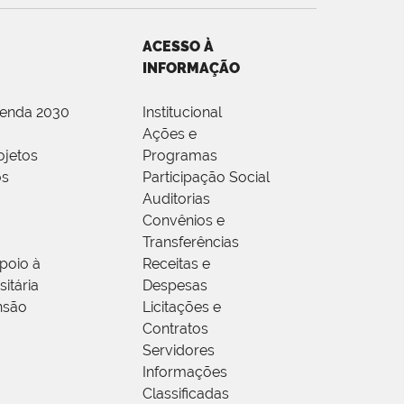
ACESSO À
INFORMAÇÃO
genda 2030
Institucional
Ações e
ojetos
Programas
os
Participação Social
Auditorias
Convênios e
Transferências
poio à
Receitas e
itária
Despesas
nsão
Licitações e
Contratos
Servidores
Informações
Classificadas