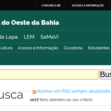
COMUNICA BR
ACESSO À INFORMAÇÃO
IR
PARA
 do Oeste da Bahia
O
CONTEÚDO
da Lapa
LEM
SaMaVi
Cultura
Acesso à Informação
Ouvidoria
Estudantes
usca
Assinar um RSS sempre atualizado
1077
itens atendem ao seu critério.