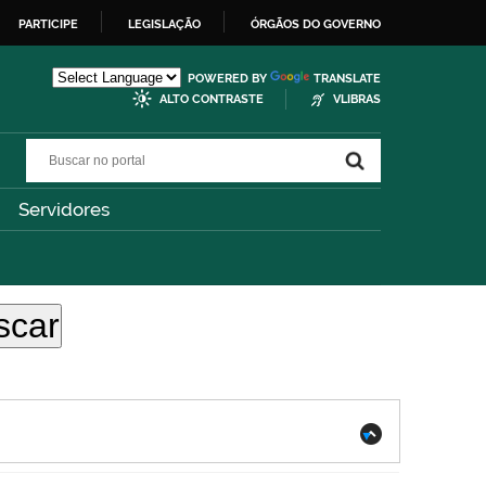
PARTICIPE
LEGISLAÇÃO
ÓRGÃOS DO GOVERNO
POWERED BY
TRANSLATE
ALTO CONTRASTE
VLIBRAS
Buscar no portal
Buscar no portal
Servidores
.