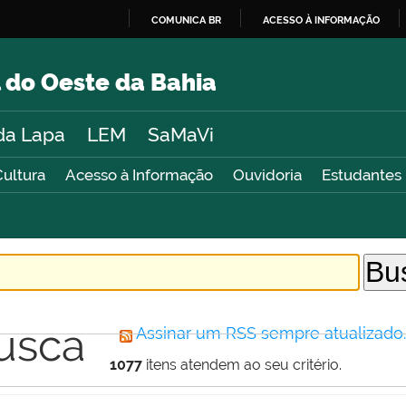
COMUNICA BR
ACESSO À INFORMAÇÃO
IR
PARA
 do Oeste da Bahia
O
CONTEÚDO
da Lapa
LEM
SaMaVi
Cultura
Acesso à Informação
Ouvidoria
Estudantes
usca
Assinar um RSS sempre atualizado
1077
itens atendem ao seu critério.