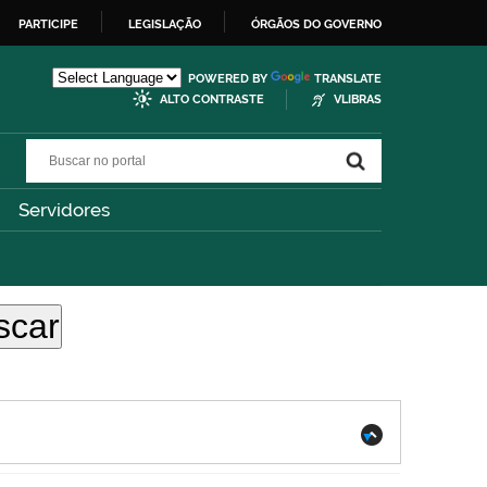
PARTICIPE
LEGISLAÇÃO
ÓRGÃOS DO GOVERNO
POWERED BY
TRANSLATE
ALTO CONTRASTE
VLIBRAS
Buscar no portal
Buscar no portal
Servidores
.