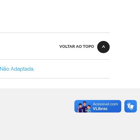
VOLTAR AO TOPO
 Não Adaptada
.