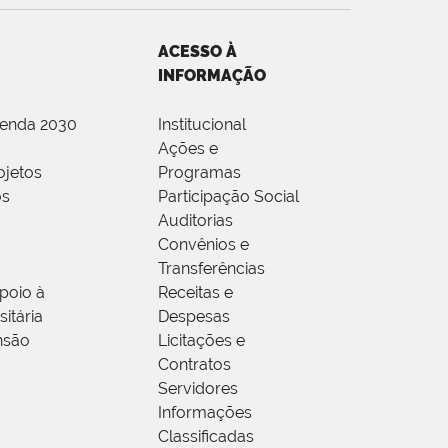
ACESSO À
INFORMAÇÃO
genda 2030
Institucional
Ações e
ojetos
Programas
os
Participação Social
Auditorias
Convênios e
Transferências
poio à
Receitas e
itária
Despesas
nsão
Licitações e
Contratos
Servidores
Informações
Classificadas