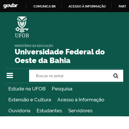
COMUNICA BR
ACESSO À INFORMAÇÃO
PARTI
IR
PARA
O
CONTEÚDO
MINISTÉRIO DA EDUCAÇÃO
Universidade Federal do
Oeste da Bahia
Buscar no portal
Buscar no portal
Estude na UFOB
Pesquisa
Extensão e Cultura
Acesso à Informação
Ouvidoria
Estudantes
Servidores