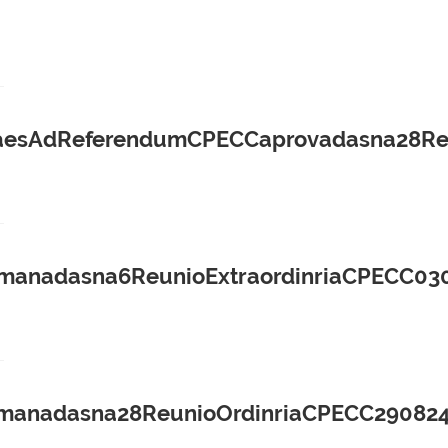
aesAdReferendumCPECCaprovadasna28Reu
manadasna6ReunioExtraordinriaCPECC030
manadasna28ReunioOrdinriaCPECC290824