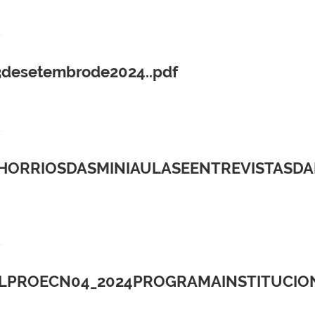
desetembrode2024..pdf
ORRIOSDASMINIAULASEENTREVISTASDA
LPROECN04_2024PROGRAMAINSTITUCION