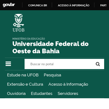
COMUNICA BR
ACESSO À INFORMAÇÃO
PARTI
IR
PARA
O
CONTEÚDO
MINISTÉRIO DA EDUCAÇÃO
Universidade Federal do
Oeste da Bahia
Buscar no portal
Buscar no portal
Estude na UFOB
Pesquisa
Extensão e Cultura
Acesso à Informação
Ouvidoria
Estudantes
Servidores