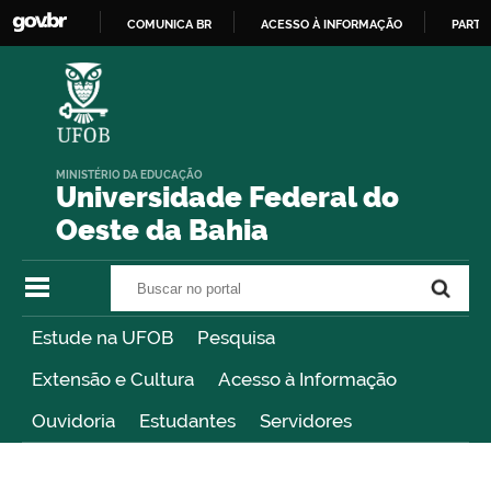
COMUNICA BR
ACESSO À INFORMAÇÃO
PARTI
IR
PARA
O
CONTEÚDO
MINISTÉRIO DA EDUCAÇÃO
Universidade Federal do
Oeste da Bahia
Buscar no portal
Buscar no portal
Estude na UFOB
Pesquisa
Extensão e Cultura
Acesso à Informação
Ouvidoria
Estudantes
Servidores