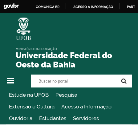
COMUNICA BR
ACESSO À INFORMAÇÃO
PARTI
IR
PARA
O
CONTEÚDO
MINISTÉRIO DA EDUCAÇÃO
Universidade Federal do
Oeste da Bahia
Buscar no portal
Buscar no portal
Estude na UFOB
Pesquisa
Extensão e Cultura
Acesso à Informação
Ouvidoria
Estudantes
Servidores