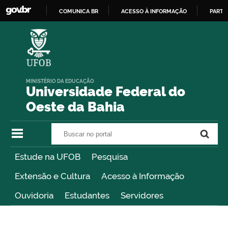
COMUNICA BR
ACESSO À INFORMAÇÃO
PARTI
IR
PARA
O
CONTEÚDO
MINISTÉRIO DA EDUCAÇÃO
Universidade Federal do
Oeste da Bahia
Buscar no portal
Buscar no portal
Estude na UFOB
Pesquisa
Extensão e Cultura
Acesso à Informação
Ouvidoria
Estudantes
Servidores