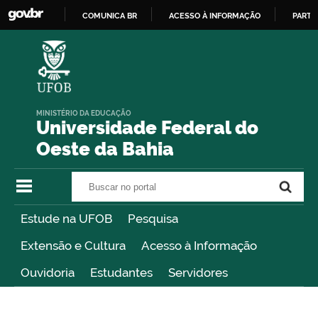
COMUNICA BR
ACESSO À INFORMAÇÃO
PARTI
IR
PARA
O
CONTEÚDO
MINISTÉRIO DA EDUCAÇÃO
Universidade Federal do
Oeste da Bahia
Buscar no portal
Buscar no portal
Estude na UFOB
Pesquisa
Extensão e Cultura
Acesso à Informação
Ouvidoria
Estudantes
Servidores