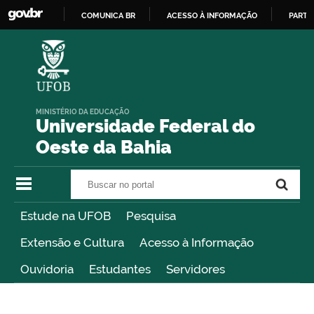
COMUNICA BR
ACESSO À INFORMAÇÃO
PARTI
IR
PARA
O
CONTEÚDO
MINISTÉRIO DA EDUCAÇÃO
Universidade Federal do
Oeste da Bahia
Buscar no portal
Buscar no portal
Estude na UFOB
Pesquisa
Extensão e Cultura
Acesso à Informação
Ouvidoria
Estudantes
Servidores