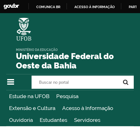
COMUNICA BR
ACESSO À INFORMAÇÃO
PARTI
IR
PARA
O
CONTEÚDO
MINISTÉRIO DA EDUCAÇÃO
Universidade Federal do
Oeste da Bahia
Buscar no portal
Buscar no portal
Estude na UFOB
Pesquisa
Extensão e Cultura
Acesso à Informação
Ouvidoria
Estudantes
Servidores