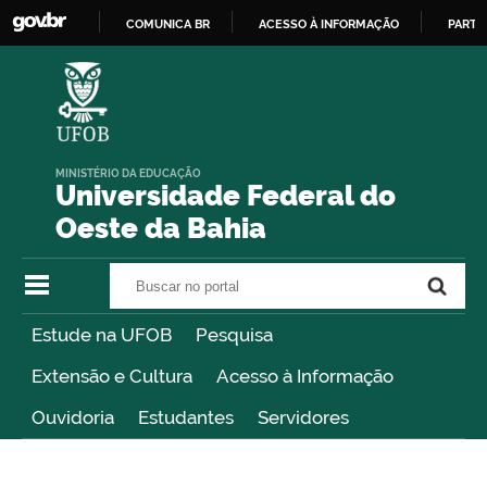
COMUNICA BR
ACESSO À INFORMAÇÃO
PARTI
IR
PARA
O
CONTEÚDO
MINISTÉRIO DA EDUCAÇÃO
Universidade Federal do
Oeste da Bahia
Buscar no portal
Buscar no portal
Estude na UFOB
Pesquisa
Extensão e Cultura
Acesso à Informação
Ouvidoria
Estudantes
Servidores