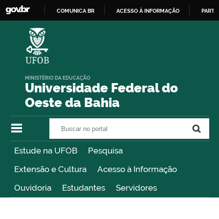
COMUNICA BR
ACESSO À INFORMAÇÃO
PARTI
IR
PARA
O
CONTEÚDO
MINISTÉRIO DA EDUCAÇÃO
Universidade Federal do
Oeste da Bahia
Buscar no portal
Buscar no portal
Estude na UFOB
Pesquisa
Extensão e Cultura
Acesso à Informação
Ouvidoria
Estudantes
Servidores