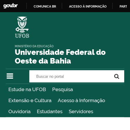
COMUNICA BR
ACESSO À INFORMAÇÃO
PARTI
IR
PARA
O
CONTEÚDO
MINISTÉRIO DA EDUCAÇÃO
Universidade Federal do
Oeste da Bahia
Buscar no portal
Buscar no portal
Estude na UFOB
Pesquisa
Extensão e Cultura
Acesso à Informação
Ouvidoria
Estudantes
Servidores