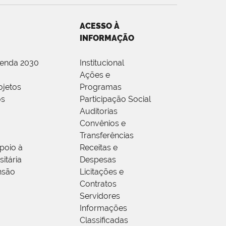
ACESSO À
INFORMAÇÃO
genda 2030
Institucional
Ações e
ojetos
Programas
os
Participação Social
Auditorias
Convênios e
Transferências
poio à
Receitas e
itária
Despesas
nsão
Licitações e
Contratos
Servidores
Informações
Classificadas