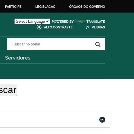
PARTICIPE
LEGISLAÇÃO
ÓRGÃOS DO GOVERNO
POWERED BY
TRANSLATE
ALTO CONTRASTE
VLIBRAS
Buscar no portal
Buscar no portal
Servidores
.