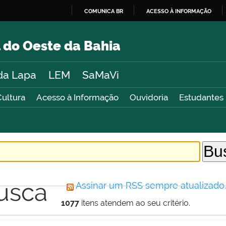
COMUNICA BR
ACESSO À INFORMAÇÃO
IR
PARA
 do Oeste da Bahia
O
CONTEÚDO
da Lapa
LEM
SaMaVi
Cultura
Acesso à Informação
Ouvidoria
Estudantes
usca
Assinar um RSS sempre atualizado
1077
itens atendem ao seu critério.