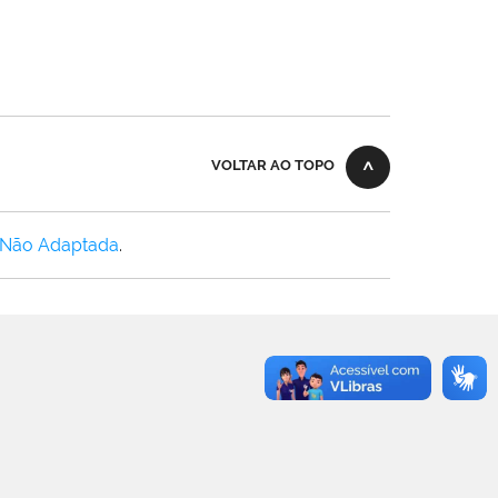
VOLTAR AO TOPO
 Não Adaptada
.