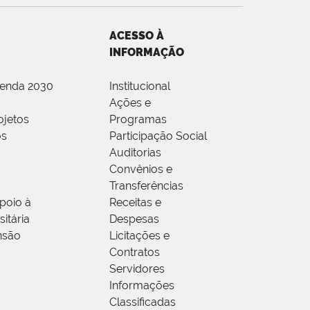
ACESSO À
INFORMAÇÃO
genda 2030
Institucional
Ações e
ojetos
Programas
os
Participação Social
Auditorias
Convênios e
Transferências
poio à
Receitas e
itária
Despesas
nsão
Licitações e
Contratos
Servidores
Informações
Classificadas