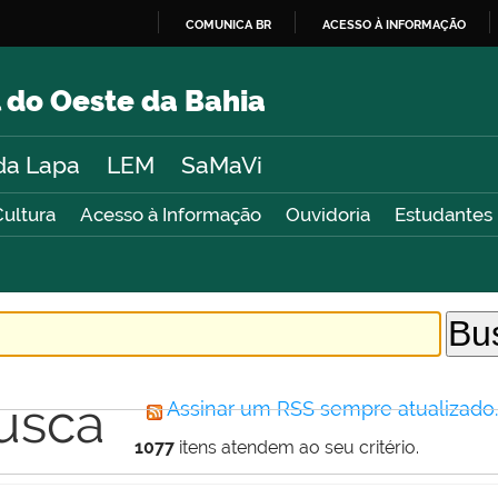
COMUNICA BR
ACESSO À INFORMAÇÃO
IR
PARA
 do Oeste da Bahia
O
CONTEÚDO
da Lapa
LEM
SaMaVi
Cultura
Acesso à Informação
Ouvidoria
Estudantes
usca
Assinar um RSS sempre atualizado
1077
itens atendem ao seu critério.