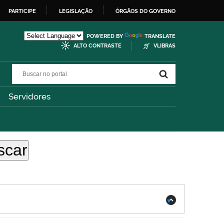
PARTICIPE
LEGISLAÇÃO
ÓRGÃOS DO GOVERNO
POWERED BY
TRANSLATE
ALTO CONTRASTE
VLIBRAS
Buscar no portal
Buscar no portal
Servidores
.