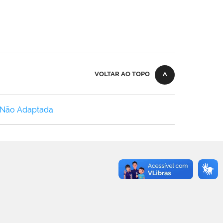
VOLTAR AO TOPO
 Não Adaptada
.