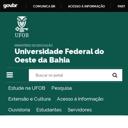
COMUNICA BR
ACESSO À INFORMAÇÃO
PARTI
IR
PARA
O
CONTEÚDO
MINISTÉRIO DA EDUCAÇÃO
Universidade Federal do
Oeste da Bahia
Buscar no portal
Buscar no portal
Estude na UFOB
Pesquisa
Extensão e Cultura
Acesso à Informação
Ouvidoria
Estudantes
Servidores