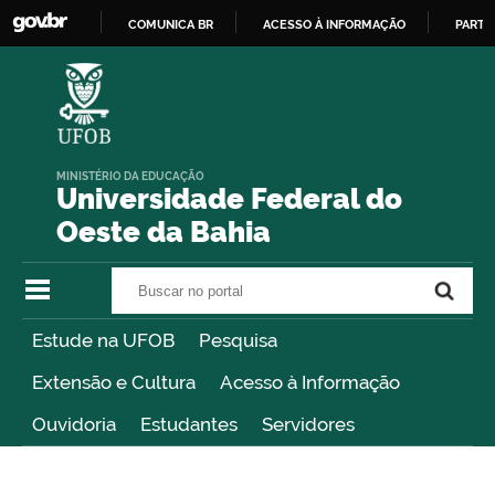
COMUNICA BR
ACESSO À INFORMAÇÃO
PARTI
IR
PARA
O
CONTEÚDO
MINISTÉRIO DA EDUCAÇÃO
Universidade Federal do
Oeste da Bahia
Buscar no portal
Buscar no portal
Estude na UFOB
Pesquisa
Extensão e Cultura
Acesso à Informação
Ouvidoria
Estudantes
Servidores