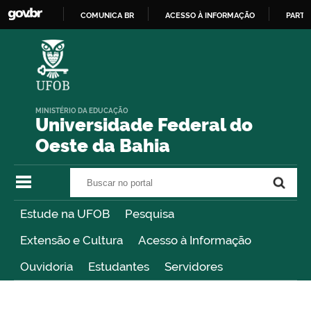
COMUNICA BR
ACESSO À INFORMAÇÃO
PARTI
IR
PARA
O
CONTEÚDO
MINISTÉRIO DA EDUCAÇÃO
Universidade Federal do
Oeste da Bahia
Buscar no portal
Buscar no portal
Estude na UFOB
Pesquisa
Extensão e Cultura
Acesso à Informação
Ouvidoria
Estudantes
Servidores