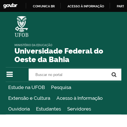
COMUNICA BR
ACESSO À INFORMAÇÃO
PARTI
IR
PARA
O
CONTEÚDO
MINISTÉRIO DA EDUCAÇÃO
Universidade Federal do
Oeste da Bahia
Buscar no portal
Buscar no portal
Estude na UFOB
Pesquisa
Extensão e Cultura
Acesso à Informação
Ouvidoria
Estudantes
Servidores