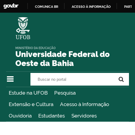
COMUNICA BR
ACESSO À INFORMAÇÃO
PARTI
IR
PARA
O
CONTEÚDO
MINISTÉRIO DA EDUCAÇÃO
Universidade Federal do
Oeste da Bahia
Buscar no portal
Buscar no portal
Estude na UFOB
Pesquisa
Extensão e Cultura
Acesso à Informação
Ouvidoria
Estudantes
Servidores