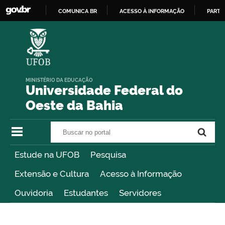
COMUNICA BR
ACESSO À INFORMAÇÃO
PARTI
IR
PARA
O
CONTEÚDO
MINISTÉRIO DA EDUCAÇÃO
Universidade Federal do
Oeste da Bahia
Buscar no portal
Buscar no portal
Estude na UFOB
Pesquisa
Extensão e Cultura
Acesso à Informação
Ouvidoria
Estudantes
Servidores