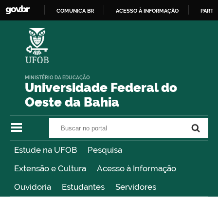
COMUNICA BR
ACESSO À INFORMAÇÃO
PARTI
IR
PARA
O
CONTEÚDO
MINISTÉRIO DA EDUCAÇÃO
Universidade Federal do
Oeste da Bahia
Buscar no portal
Buscar no portal
Estude na UFOB
Pesquisa
Extensão e Cultura
Acesso à Informação
Ouvidoria
Estudantes
Servidores