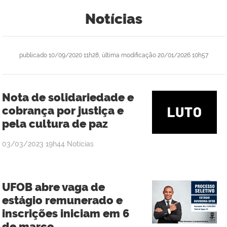
Notícias
publicado
10/09/2020 11h28,
última modificação
20/01/2026 10h57
Nota de solidariedade e
cobrança por justiça e
pela cultura de paz
publicado
03/03/2023
19h44
Notícias
UFOB abre vaga de
estágio remunerado e
inscrições iniciam em 6
de março