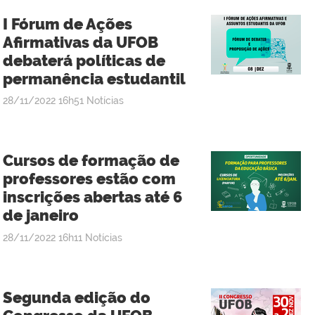
I Fórum de Ações
Afirmativas da UFOB
debaterá políticas de
permanência estudantil
publicado
28/11/2022
16h51
Notícias
Cursos de formação de
professores estão com
inscrições abertas até 6
de janeiro
publicado
28/11/2022
16h11
Notícias
Segunda edição do