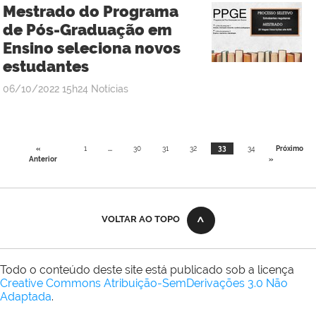
Mestrado do Programa
de Pós-Graduação em
Ensino seleciona novos
estudantes
publicado
06/10/2022
15h24
Notícias
«
1
...
30
31
32
33
34
Próximo
Anterior
»
VOLTAR AO TOPO
Todo o conteúdo deste site está publicado sob a licença
Creative Commons Atribuição-SemDerivações 3.0 Não
Adaptada
.