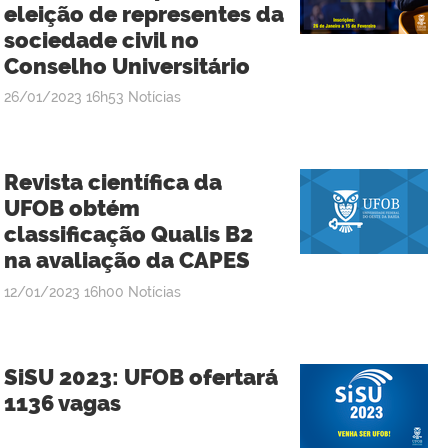
eleição de representes da
sociedade civil no
Conselho Universitário
publicado
26/01/2023
16h53
Notícias
Revista científica da
UFOB obtém
classificação Qualis B2
na avaliação da CAPES
publicado
12/01/2023
16h00
Notícias
SiSU 2023: UFOB ofertará
1136 vagas