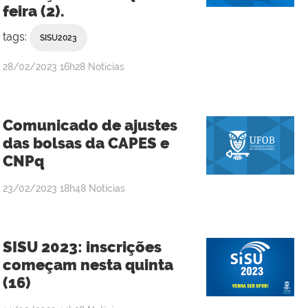
feira (2).
tags:
SISU2023
publicado
28/02/2023
16h28
Notícias
Comunicado de ajustes
das bolsas da CAPES e
CNPq
publicado
23/02/2023
18h48
Notícias
SISU 2023: inscrições
começam nesta quinta
(16)