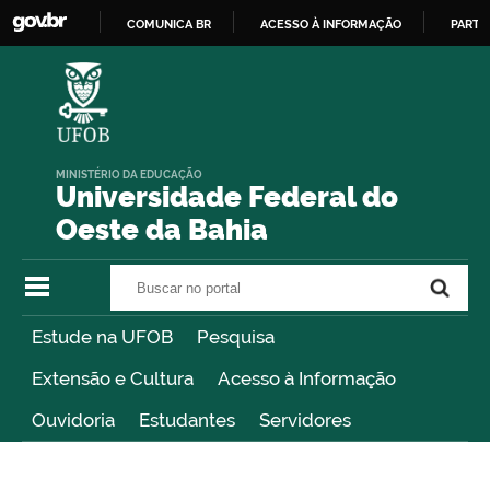
COMUNICA BR
ACESSO À INFORMAÇÃO
PARTI
IR
PARA
O
CONTEÚDO
MINISTÉRIO DA EDUCAÇÃO
Universidade Federal do
Oeste da Bahia
Buscar no portal
Buscar no portal
Estude na UFOB
Pesquisa
Extensão e Cultura
Acesso à Informação
Ouvidoria
Estudantes
Servidores