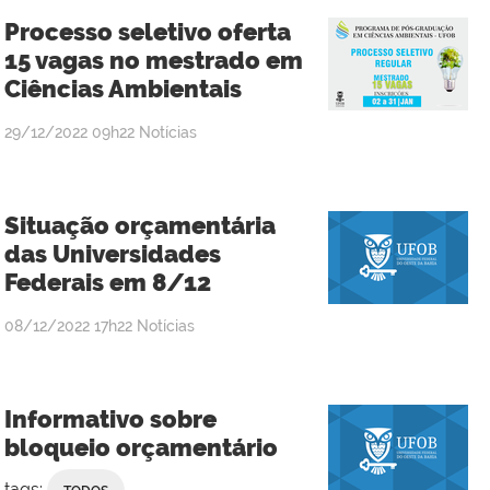
Processo seletivo oferta
15 vagas no mestrado em
Ciências Ambientais
publicado
29/12/2022
09h22
Notícias
Situação orçamentária
das Universidades
Federais em 8/12
publicado
08/12/2022
17h22
Notícias
Informativo sobre
bloqueio orçamentário
tags: