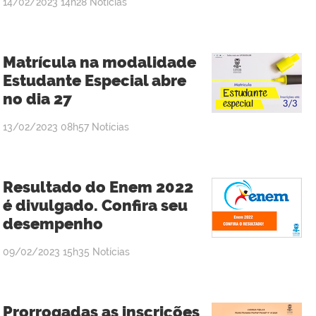
publicado
14/02/2023
14h28
Notícias
Matrícula na modalidade
Estudante Especial abre
no dia 27
publicado
13/02/2023
08h57
Notícias
Resultado do Enem 2022
é divulgado. Confira seu
desempenho
publicado
09/02/2023
15h35
Notícias
Prorrogadas as inscrições