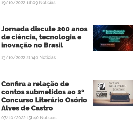
publicado
19/10/2022
11h09
Notícias
Jornada discute 200 anos
de ciência, tecnologia e
inovação no Brasil
publicado
13/10/2022
21h40
Notícias
Confira a relação de
contos submetidos ao 2º
Concurso Literário Osório
Alves de Castro
publicado
07/10/2022
15h40
Notícias