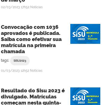
publicado
02/03/2023
17h52
Notícias
Convocação com 1036
aprovados é publicada.
Saiba como efetivar sua
matrícula na primeira
chamada
tags:
SISU2023
publicado
01/03/2023
12h52
Notícias
Resultado do Sisu 2023 é
divulgado. Matrículas
começam nesta quinta-