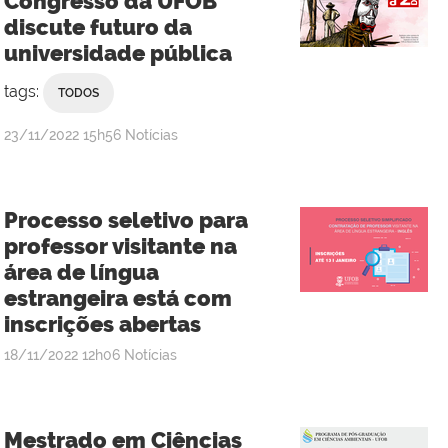
Congresso da UFOB
discute futuro da
universidade pública
tags:
TODOS
publicado
23/11/2022
15h56
Notícias
Processo seletivo para
professor visitante na
área de língua
estrangeira está com
inscrições abertas
publicado
18/11/2022
12h06
Notícias
Mestrado em Ciências