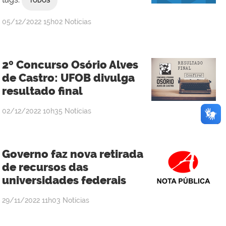
TODOS
publicado
05/12/2022
15h02
Notícias
2º Concurso Osório Alves
de Castro: UFOB divulga
resultado final
publicado
02/12/2022
10h35
Notícias
Governo faz nova retirada
de recursos das
universidades federais
publicado
29/11/2022
11h03
Notícias