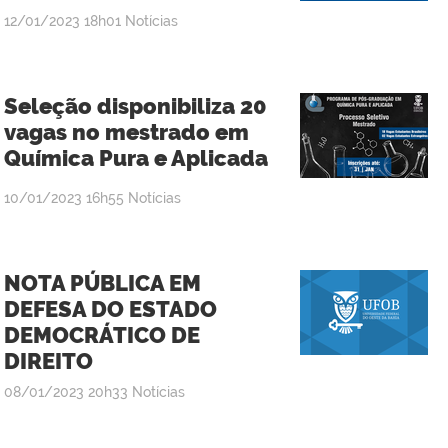
publicado
12/01/2023
18h01
Notícias
Seleção disponibiliza 20
vagas no mestrado em
Química Pura e Aplicada
publicado
10/01/2023
16h55
Notícias
NOTA PÚBLICA EM
DEFESA DO ESTADO
DEMOCRÁTICO DE
DIREITO
publicado
08/01/2023
20h33
Notícias