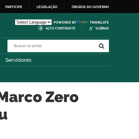
PARTICIPE
LEGISLAÇÃO
ÓRGÃOS DO GOVERNO
POWERED BY
TRANSLATE
ALTO CONTRASTE
VLIBRAS
Buscar no portal
Buscar no portal
Servidores
 Marco Zero
u