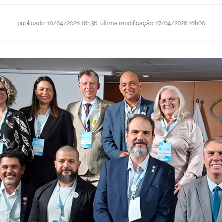
publicado
:
10/04/2026 16h36
,
última modificação
:
17/04/2026 16h00