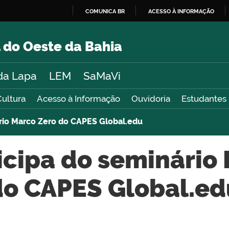
COMUNICA BR
ACESSO À INFORMAÇÃO
IR
PARA
 do Oeste da Bahia
O
CONTEÚDO
da Lapa
LEM
SaMaVi
Cultura
Acesso à Informação
Ouvidoria
Estudantes
rio Marco Zero do CAPES Global.edu
cipa do seminário
do CAPES Global.ed