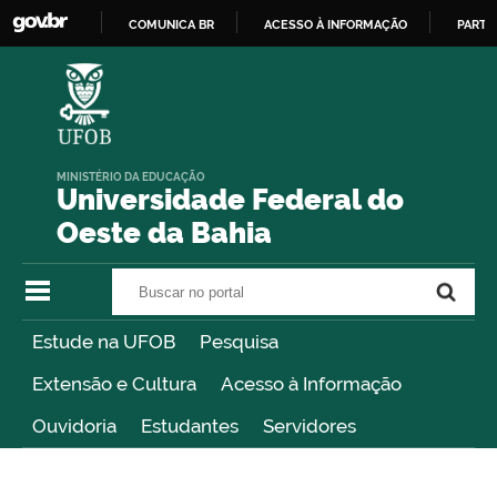
COMUNICA BR
ACESSO À INFORMAÇÃO
PARTI
IR
PARA
O
CONTEÚDO
MINISTÉRIO DA EDUCAÇÃO
Universidade Federal do
Oeste da Bahia
Buscar no portal
Buscar no portal
Estude na UFOB
Pesquisa
Extensão e Cultura
Acesso à Informação
Ouvidoria
Estudantes
Servidores