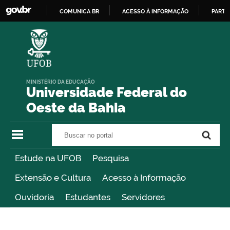
COMUNICA BR
ACESSO À INFORMAÇÃO
PARTI
IR
PARA
O
CONTEÚDO
MINISTÉRIO DA EDUCAÇÃO
Universidade Federal do
Oeste da Bahia
Buscar no portal
Buscar no portal
Estude na UFOB
Pesquisa
Extensão e Cultura
Acesso à Informação
Ouvidoria
Estudantes
Servidores