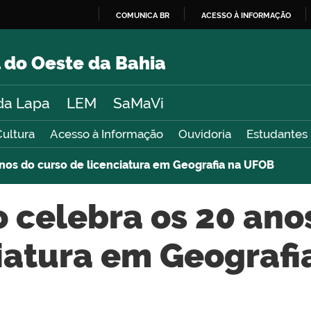
COMUNICA BR
ACESSO À INFORMAÇÃO
IR
PARA
 do Oeste da Bahia
O
CONTEÚDO
da Lapa
LEM
SaMaVi
Cultura
Acesso à Informação
Ouvidoria
Estudantes
anos do curso de licenciatura em Geografia na UFOB
 celebra os 20 ano
iatura em Geograf