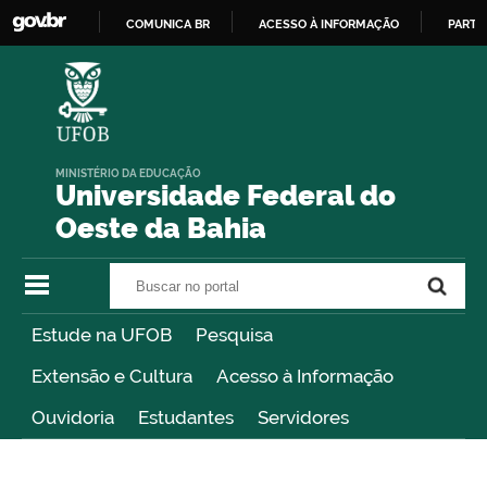
COMUNICA BR
ACESSO À INFORMAÇÃO
PARTI
IR
PARA
O
CONTEÚDO
MINISTÉRIO DA EDUCAÇÃO
Universidade Federal do
Oeste da Bahia
Buscar no portal
Buscar no portal
Estude na UFOB
Pesquisa
Extensão e Cultura
Acesso à Informação
Ouvidoria
Estudantes
Servidores