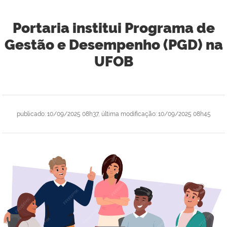
Portaria institui Programa de
Gestão e Desempenho (PGD) na
UFOB
publicado
:
10/09/2025 08h37
,
última modificação
:
10/09/2025 08h45