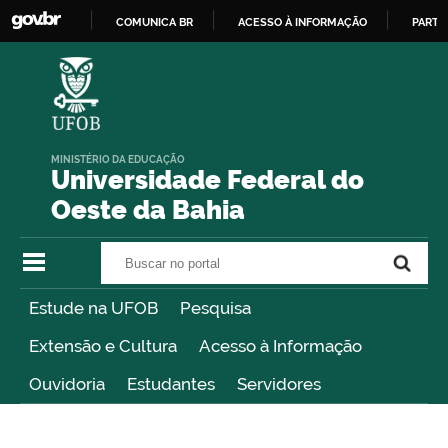
COMUNICA BR
ACESSO À INFORMAÇÃO
PARTI
IR
PARA
O
CONTEÚDO
MINISTÉRIO DA EDUCAÇÃO
Universidade Federal do
Oeste da Bahia
Buscar no portal
Buscar no portal
Estude na UFOB
Pesquisa
Extensão e Cultura
Acesso à Informação
Ouvidoria
Estudantes
Servidores