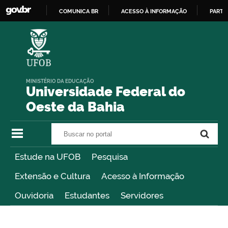
COMUNICA BR
ACESSO À INFORMAÇÃO
PARTI
IR
PARA
O
CONTEÚDO
MINISTÉRIO DA EDUCAÇÃO
Universidade Federal do
Oeste da Bahia
Buscar no portal
Buscar no portal
Estude na UFOB
Pesquisa
Extensão e Cultura
Acesso à Informação
Ouvidoria
Estudantes
Servidores