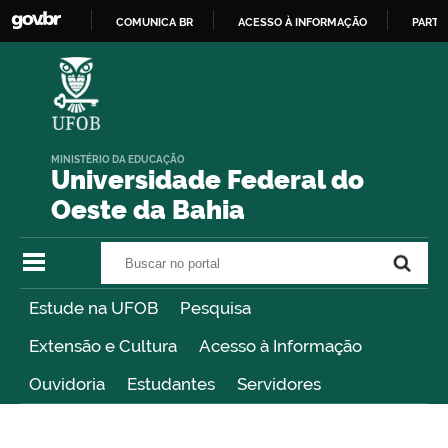
COMUNICA BR
ACESSO À INFORMAÇÃO
PARTI
IR
PARA
O
CONTEÚDO
MINISTÉRIO DA EDUCAÇÃO
Universidade Federal do
Oeste da Bahia
Buscar no portal
Buscar no portal
Estude na UFOB
Pesquisa
Extensão e Cultura
Acesso à Informação
Ouvidoria
Estudantes
Servidores