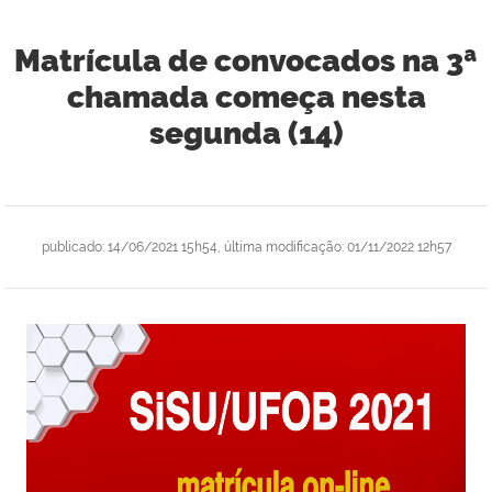
Matrícula de convocados na 3ª
chamada começa nesta
segunda (14)
publicado
:
14/06/2021 15h54
,
última modificação
:
01/11/2022 12h57