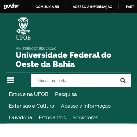
COMUNICA BR
ACESSO À INFORMAÇÃO
PARTI
IR
PARA
O
CONTEÚDO
MINISTÉRIO DA EDUCAÇÃO
Universidade Federal do
Oeste da Bahia
Buscar no portal
Buscar no portal
Estude na UFOB
Pesquisa
Extensão e Cultura
Acesso à Informação
Ouvidoria
Estudantes
Servidores